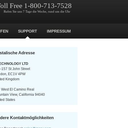
oll Free 1-800-713-7528
Rufen Sie uns 7 Tage die Woche, rund um die Uhr
FEN
SUPPORT
IMPRESSUM
stalische Adresse
ECHNOLOGY LTD
-157 St John Street
ndon, EC1V 4PW
ted Kingdom
 West El Camino Real
ntain View, California 94040
ted States
dere Kontaktmöglichkeiten