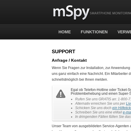
HOME
FUNKTIONEN
VERW
SUPPORT
Anfrage / Kontakt
Wenn Sie Fragen zur Installation, zur Anwendun
uns ganz einfach eine Nachricht. Ein Mitarbeiter
schnellstmöglich bei Ihnen melden.
Egal ob Telefon-Hotline oder Ticket-S
Problembehebung und einen Super-S
Rufen Sie uns GRATIS an: 1-800-7
Alternativ erreichen Sie uns per
Li
Schicken Sie uns doch
ein Hilfetick
Schreiben Sie uns eine eMail
e-ma
In dringenden Fällen füllen Sie da
Unser Team von ausgebildeten Service-Agenten arb