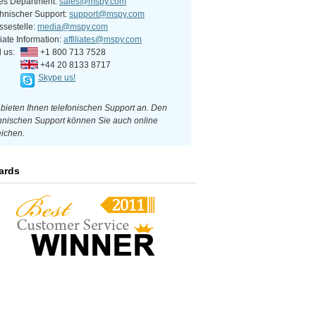
es Department:
sales@mspy.com
hnischer Support:
support@mspy.com
ssestelle:
media@mspy.com
liate Information:
affiliates@mspy.com
l us:
+1 800 713 7528
+44 20 8133 8717
Skype us!
 bieten Ihnen telefonischen Support an. Den
hnischen Support können Sie auch online
eichen.
ards