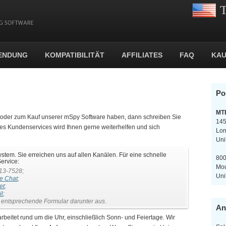
T
ENDUNG
KOMPATIBILITÄT
AFFILIATES
FAQ
KAU
Po
MT
g oder zum Kauf unserer mSpy Software haben, dann schreiben Sie
145
 des Kundenservices wird Ihnen gerne weiterhelfen und sich
Lo
Uni
ystem. Sie erreichen uns auf allen Kanälen. Für eine schnelle
800
ervice:
Mou
13-7528;
Uni
ve Chat
;
et
;
il
;
s entsprechende Formular darunter aus.
An
eitet rund um die Uhr, einschließlich Sonn- und Feiertage. Wir