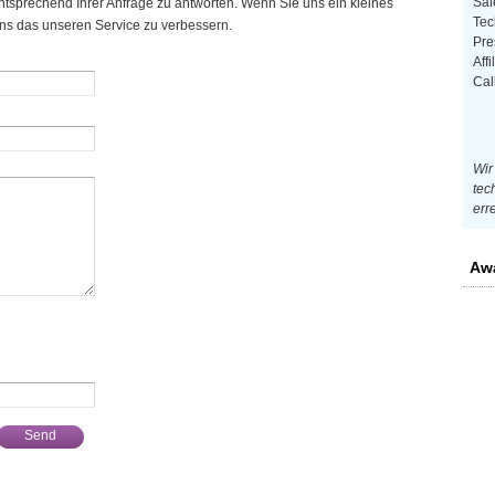
Sal
tsprechend Ihrer Anfrage zu antworten. Wenn Sie uns ein kleines
Tec
uns das unseren Service zu verbessern.
Pre
Affi
Cal
Wir
tec
err
Aw
Send